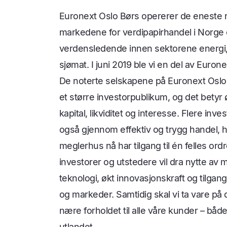
Euronext Oslo Børs opererer de eneste 
markedene for verdipapirhandel i Norge 
verdensledende innen sektorene energi,
sjømat. I juni 2019 ble vi en del av Euron
De noterte selskapene på Euronext Oslo
et større investorpublikum, og det betyr øk
kapital, likviditet og interesse. Flere inv
også gjennom effektiv og trygg handel, h
meglerhus nå har tilgang til én felles or
investorer og utstedere vil dra nytte a
teknologi, økt innovasjonskraft og tilgang
og markeder. Samtidig skal vi ta vare på
nære forholdet til alle våre kunder – båd
utlandet.