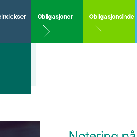
eindekser
Obligasjoner
Obligasjonsinde
Notering på