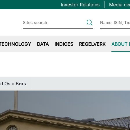
Topbar
Hopp
Investor Relations
Media ce
til
first
hovedinnhold
TECHNOLOGY
DATA
INDICES
REGELVERK
ABOUT 
d Oslo Børs