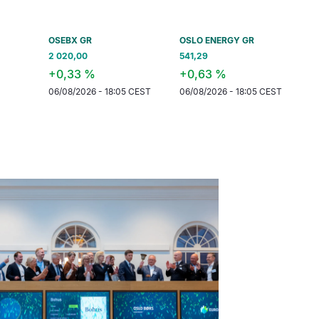
OSEBX GR
OSLO ENERGY GR
OBSFX SEAFO
2 020,00
541,29
647,08
+0,33 %
+0,63 %
+1,17 %
06/08/2026 - 18:05 CEST
06/08/2026 - 18:05 CEST
06/08/2026 - 