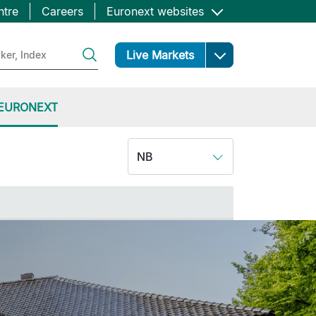
ntre
Careers
Euronext websites
Open
Live Markets
EURONEXT
NB