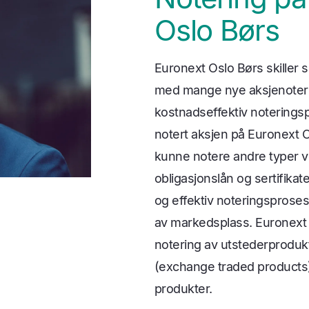
Oslo Børs
Euronext Oslo Børs skiller 
med mange nye aksjenoterin
kostnadseffektiv noterings
notert aksjen på Euronext O
kunne notere andre typer v
obligasjonslån og sertifikate
og effektiv noteringsprosess
av markedsplass. Euronext 
notering av utstederprodukt
(exchange traded products)
produkter.