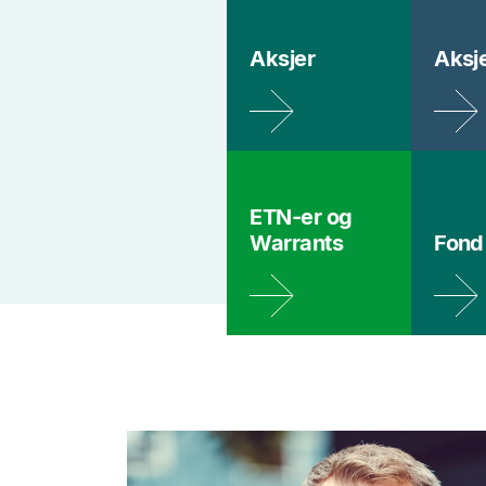
Aksjer
Aksj
ETN-er og
Warrants
Fond
media