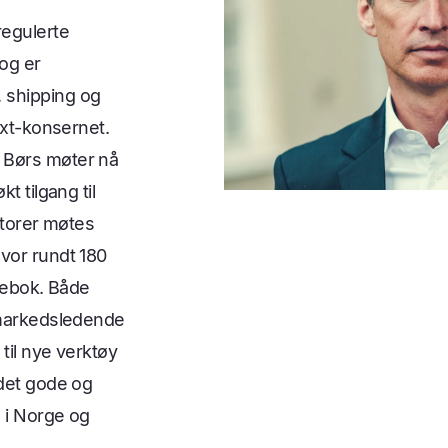
regulerte
og er
 shipping og
ext-konsernet.
 Børs møter nå
t tilgang til
estorer møtes
vor rundt 180
drebok. Både
v markedsledende
 til nye verktøy
 det gode og
e i Norge og