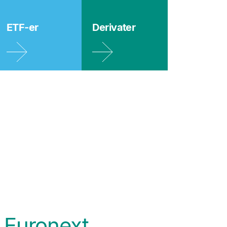
kser
ETF-er
Derivater
 Euronext