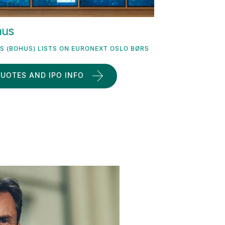
hus
S (BOHUS) LISTS ON EURONEXT OSLO BØRS
UOTES AND IPO INFO