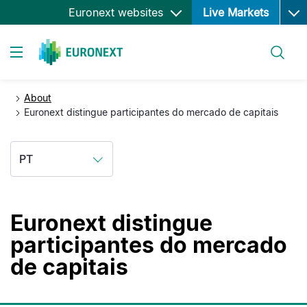
Ope
Passar
Euronext websites
Live Markets
para
o
Pesquisar
conteúdo
Toggle navigation
principal
About
Euronext distingue participantes do mercado de capitais
PT
Euronext distingue
participantes do mercado
de capitais