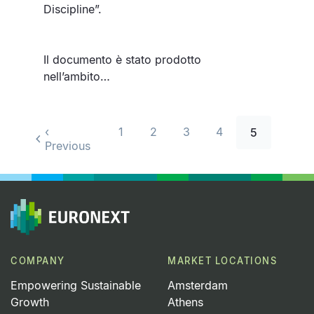
Discipline”.
Il documento è stato prodotto
nell’ambito…
Paginazione
‹
1
2
3
4
5
Previous
COMPANY
MARKET LOCATIONS
Empowering Sustainable
Amsterdam
Growth
Athens