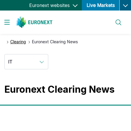
Ope
Salta
Euronext websites
Live Markets
al
contenuto
Cerca
principale
Toggle navigation
Clearing
Euronext Clearing News
IT
Euronext Clearing News