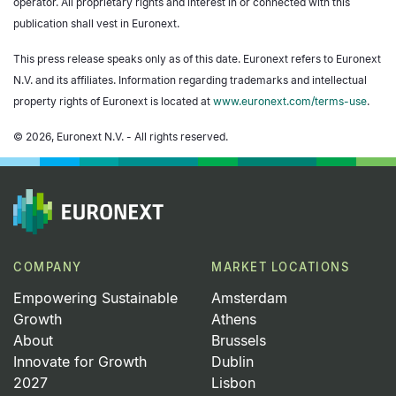
operator. All proprietary rights and interest in or connected with this
publication shall vest in Euronext.
This press release speaks only as of this date. Euronext refers to Euronext
N.V. and its affiliates. Information regarding trademarks and intellectual
property rights of Euronext is located at
www.euronext.com/terms-use
.
© 2026, Euronext N.V. - All rights reserved.
COMPANY
MARKET LOCATIONS
Empowering Sustainable
Amsterdam
Growth
Athens
About
Brussels
Innovate for Growth
Dublin
2027
Lisbon