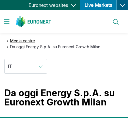
Ope
Salta
Euronext websites
Live Markets
al
contenuto
Cerca
principale
Toggle navigation
Media centre
Da oggi Energy S.p.A. su Euronext Growth Milan
IT
Da oggi Energy S.p.A. su
Euronext Growth Milan