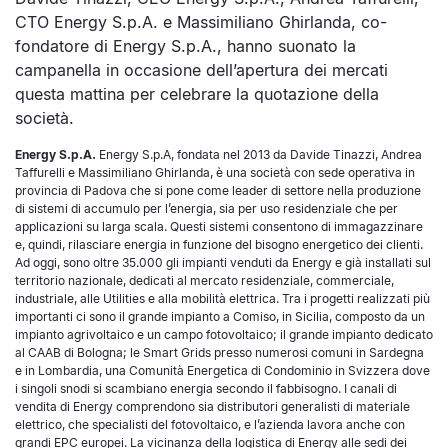
CTO Energy S.p.A. e Massimiliano Ghirlanda, co-
fondatore di Energy S.p.A., hanno suonato la
campanella in occasione dell’apertura dei mercati
questa mattina per celebrare la quotazione della
società.
Energy S.p.A.
Energy S.p.A, fondata nel 2013 da Davide Tinazzi, Andrea
Taffurelli e Massimiliano Ghirlanda, è una società con sede operativa in
provincia di Padova che si pone come leader di settore nella produzione
di sistemi di accumulo per l’energia, sia per uso residenziale che per
applicazioni su larga scala. Questi sistemi consentono di immagazzinare
e, quindi, rilasciare energia in funzione del bisogno energetico dei clienti.
Ad oggi, sono oltre 35.000 gli impianti venduti da Energy e già installati sul
territorio nazionale, dedicati al mercato residenziale, commerciale,
industriale, alle Utilities e alla mobilità elettrica. Tra i progetti realizzati più
importanti ci sono il grande impianto a Comiso, in Sicilia, composto da un
impianto agrivoltaico e un campo fotovoltaico; il grande impianto dedicato
al CAAB di Bologna; le Smart Grids presso numerosi comuni in Sardegna
e in Lombardia, una Comunità Energetica di Condominio in Svizzera dove
i singoli snodi si scambiano energia secondo il fabbisogno. I canali di
vendita di Energy comprendono sia distributori generalisti di materiale
elettrico, che specialisti del fotovoltaico, e l’azienda lavora anche con
grandi EPC europei. La vicinanza della logistica di Energy alle sedi dei