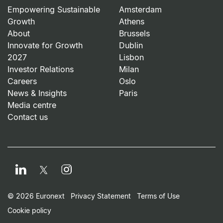
Empowering Sustainable
Amsterdam
Growth
Athens
About
Brussels
Innovate for Growth
Dublin
2027
Lisbon
Investor Relations
Milan
Careers
Oslo
News & Insights
Paris
Media centre
Contact us
LinkedIn
Instagram
Twitter
Footer Small Print Men
© 2026 Euronext
Privacy Statement
Terms of Use
Cookie policy