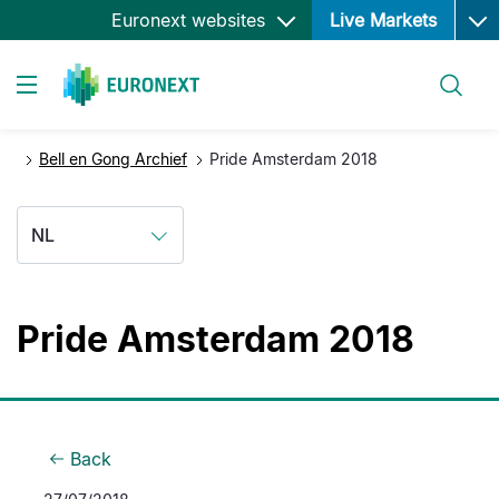
Ope
Overslaan
Euronext websites
Live Markets
en
naar
Zoeken
de
Toggle navigation
inhoud
gaan
Bell en Gong Archief
Pride Amsterdam 2018
NL
Pride Amsterdam 2018
Back