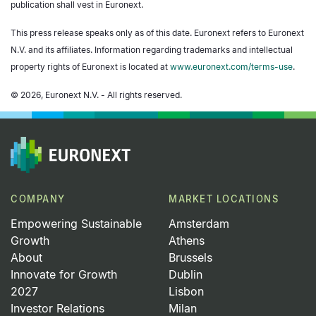
publication shall vest in Euronext.
This press release speaks only as of this date. Euronext refers to Euronext
N.V. and its affiliates. Information regarding trademarks and intellectual
property rights of Euronext is located at
www.euronext.com/terms-use
.
© 2026, Euronext N.V. - All rights reserved.
COMPANY
MARKET LOCATIONS
Empowering Sustainable
Amsterdam
Growth
Athens
About
Brussels
Innovate for Growth
Dublin
2027
Lisbon
Investor Relations
Milan