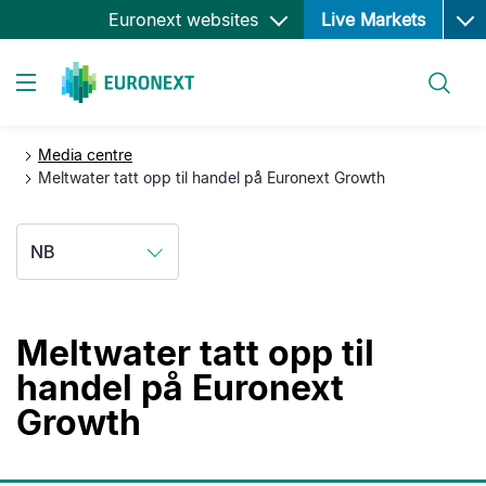
Ope
Hopp
Euronext websites
Live Markets
til
hovedinnhold
Søk
Toggle navigation
Media centre
Meltwater tatt opp til handel på Euronext Growth
NB
Meltwater tatt opp til
handel på Euronext
Growth