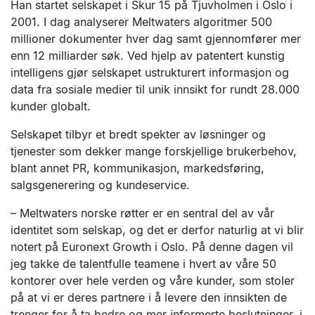
Han startet selskapet i Skur 15 på Tjuvholmen i Oslo i
2001. I dag analyserer Meltwaters algoritmer 500
millioner dokumenter hver dag samt gjennomfører mer
enn 12 milliarder søk. Ved hjelp av patentert kunstig
intelligens gjør selskapet ustrukturert informasjon og
data fra sosiale medier til unik innsikt for rundt 28.000
kunder globalt.
Selskapet tilbyr et bredt spekter av løsninger og
tjenester som dekker mange forskjellige brukerbehov,
blant annet PR, kommunikasjon, markedsføring,
salgsgenerering og kundeservice.
– Meltwaters norske røtter er en sentral del av vår
identitet som selskap, og det er derfor naturlig at vi blir
notert på Euronext Growth i Oslo. På denne dagen vil
jeg takke de talentfulle teamene i hvert av våre 50
kontorer over hele verden og våre kunder, som stoler
på at vi er deres partnere i å levere den innsikten de
trenger for å ta bedre og mer informerte beslutninger, i