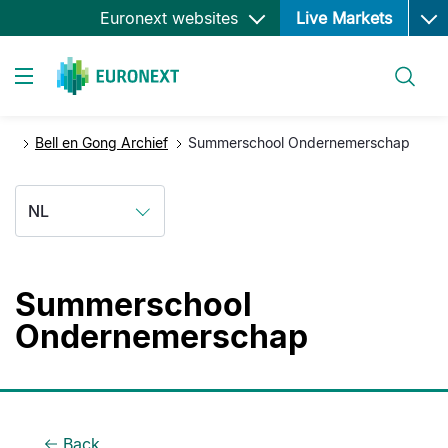
Ope
Overslaan
Euronext websites
Live Markets
en
naar
Zoeken
de
Toggle navigation
inhoud
gaan
Bell en Gong Archief
Summerschool Ondernemerschap
NL
Summerschool
Ondernemerschap
Back