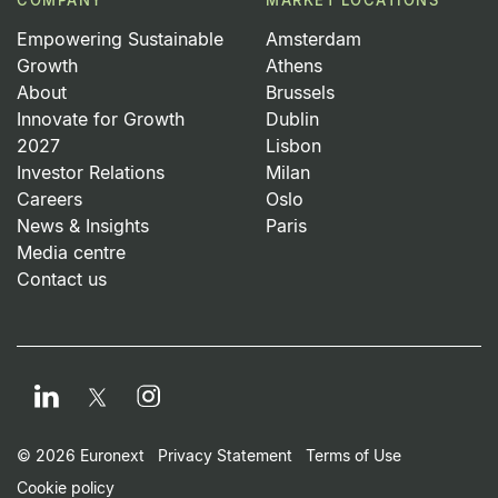
COMPANY
MARKET LOCATIONS
Empowering Sustainable
Amsterdam
Growth
Athens
About
Brussels
Innovate for Growth
Dublin
2027
Lisbon
Investor Relations
Milan
Careers
Oslo
News & Insights
Paris
Media centre
Contact us
LinkedIn
Instagram
Twitter
Footer Small Print Men
© 2026 Euronext
Privacy Statement
Terms of Use
Cookie policy