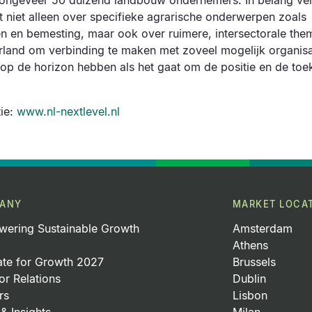
n ongeveer 50 duizend landbouw ondernemers. In belang ve
t niet alleen over specifieke agrarische onderwerpen zoals
en en bemesting, maar ook over ruimere, intersectorale them
land om verbinding te maken met zoveel mogelijk organisati
 op de horizon hebben als het gaat om de positie en de to
ie:
www.nl-nextlevel.nl
ANY
MARKET LOCA
ering Sustainable Growth
Amsterdam
Athens
ate for Growth 2027
Brussels
or Relations
Dublin
rs
Lisbon