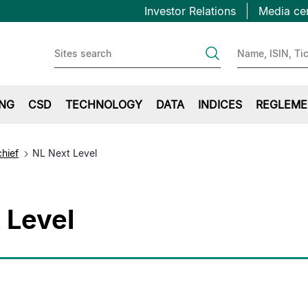
Topbar
Overslaan
Investor Relations
Media ce
en
first
naar
de
inhoud
gaan
ING
CSD
TECHNOLOGY
DATA
INDICES
REGLEME
chief
NL Next Level
 Level