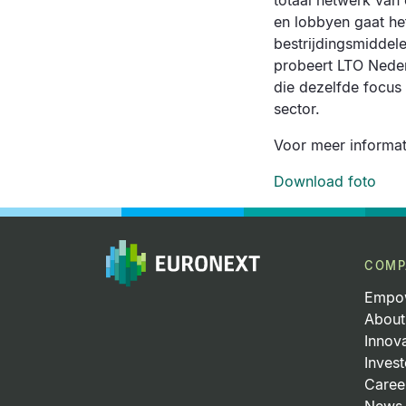
totaal netwerk va
en lobbyen gaat he
bestrijdingsmiddel
probeert LTO Neder
die dezelfde focus
sector.
Voor meer informat
Download foto
COMP
Empow
About
Innov
Invest
Caree