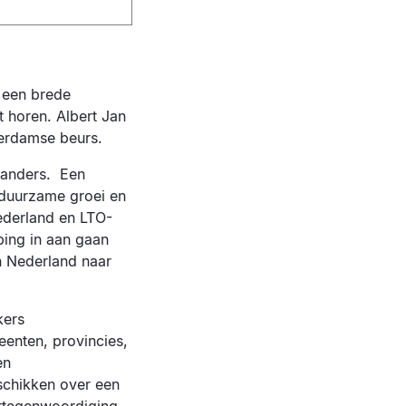
 een brede
t horen. Albert Jan
terdamse beurs.
rlanders. Een
 duurzame groei en
derland en LTO-
ing in aan gaan
an Nederland naar
kers
eenten, provincies,
en
eschikken over een