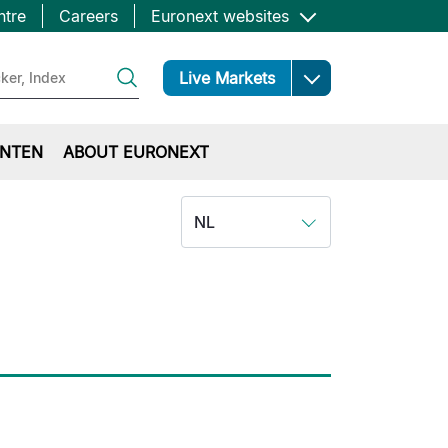
ntre
Careers
Euronext websites
Open
Live Markets
NTEN
ABOUT EURONEXT
NL