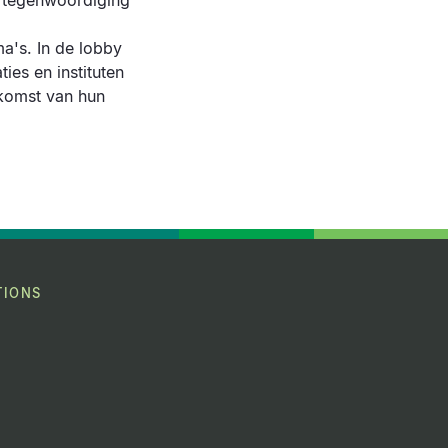
rtegenwoordiging
a's. In de lobby
es en instituten
ekomst van hun
TIONS