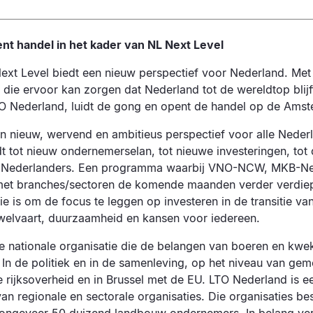
nt handel in het kader van NL Next Level
t Level biedt een nieuw perspectief voor Nederland. Met
die ervoor kan zorgen dat Nederland tot de wereldtop blijf
TO Nederland, luidt de gong en opent de handel op de Ams
en nieuw, wervend en ambitieus perspectief voor alle Nede
t tot nieuw ondernemerselan, tot nieuwe investeringen, tot
le Nederlanders. Een programma waarbij VNO-NCW, MKB-Ne
et branches/sectoren de komende maanden verder verdiep
e is om de focus te leggen op investeren in de transitie v
 welvaart, duurzaamheid en kansen voor iedereen.
e nationale organisatie die de belangen van boeren en kwe
In de politiek en in de samenleving, op het niveau van gem
 rijksoverheid en in Brussel met de EU. LTO Nederland is e
an regionale en sectorale organisaties. Die organisaties b