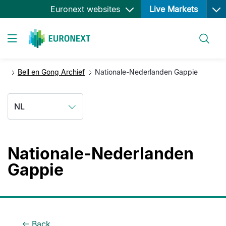
Ope
Overslaan
Euronext websites
Live Markets
en
naar
Zoeken
de
Toggle navigation
inhoud
gaan
Bell en Gong Archief
Nationale-Nederlanden Gappie
NL
Nationale-Nederlanden
Gappie
Back