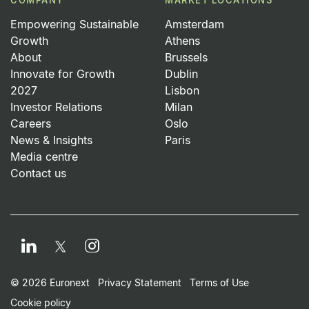
COMPANY
MARKET LOCATIONS
Empowering Sustainable
Amsterdam
Growth
Athens
About
Brussels
Innovate for Growth
Dublin
2027
Lisbon
Investor Relations
Milan
Careers
Oslo
News & Insights
Paris
Media centre
Contact us
LinkedIn
Instagram
Twitter
Footer Small Print Men
© 2026 Euronext
Privacy Statement
Terms of Use
Cookie policy