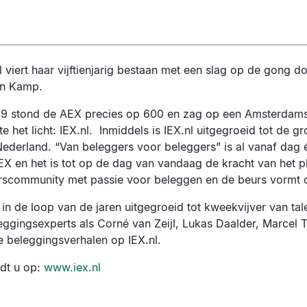
l viert haar vijftienjarig bestaan met een slag op de gong d
an Kamp.
9 stond de AEX precies op 600 en zag op een Amsterdam
e het licht: IEX.nl. Inmiddels is IEX.nl uitgegroeid tot de gr
Nederland. “Van beleggers voor beleggers” is al vanaf dag 
X en het is tot op de dag van vandaag de kracht van het p
rscommunity met passie voor beleggen en de beurs vormt 
 in de loop van de jaren uitgegroeid tot kweekvijver van ta
eggingsexperts als Corné van Zeijl, Lukas Daalder, Marcel 
e beleggingsverhalen op IEX.nl.
ndt u op:
www.iex.nl