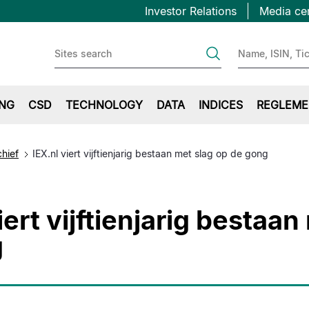
Topbar
Overslaan
Investor Relations
Media ce
en
first
naar
de
inhoud
gaan
ING
CSD
TECHNOLOGY
DATA
INDICES
REGLEME
chief
IEX.nl viert vijftienjarig bestaan met slag op de gong
iert vijftienjarig bestaan
g