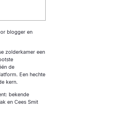
oor blogger en
se zolderkamer een
ootste
één de
latform. Een hechte
de kern.
lent: bekende
Tak en Cees Smit