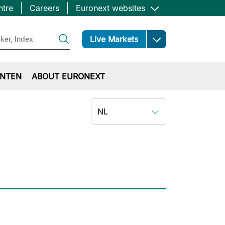
ntre
Careers
Euronext websites
Open
Live Markets
NTEN
ABOUT EURONEXT
NL