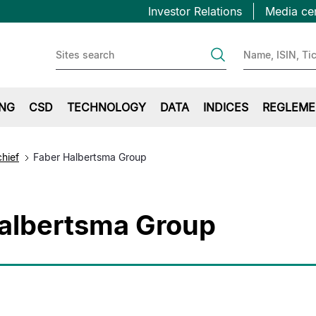
Topbar
Overslaan
Investor Relations
Media ce
en
first
naar
de
inhoud
gaan
ING
CSD
TECHNOLOGY
DATA
INDICES
REGLEME
chief
Faber Halbertsma Group
albertsma Group