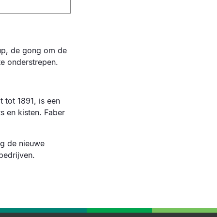
oup, de gong om de
te onderstrepen.
 tot 1891, is een
s en kisten. Faber
ag de nieuwe
bedrijven.