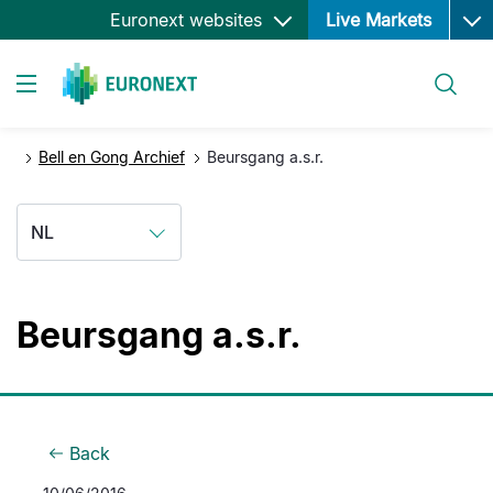
Ope
Overslaan
Euronext websites
Live Markets
en
naar
Zoeken
de
Toggle navigation
inhoud
gaan
Bell en Gong Archief
Beursgang a.s.r.
NL
Beursgang a.s.r.
Back