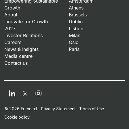
Empowering Sustainable
Amsterdam
Growth
Athens
About
Brussels
Innovate for Growth
Dublin
2027
Lisbon
Investor Relations
Milan
Careers
Oslo
News & Insights
Paris
Media centre
Contact us
LinkedIn
Instagram
Twitter
Footer Small Print Men
© 2026 Euronext
Privacy Statement
Terms of Use
Cookie policy