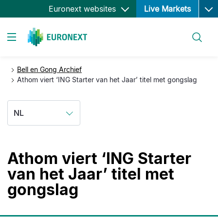
Ope
Overslaan
Euronext websites
Live Markets
en
naar
Zoeken
de
Toggle navigation
inhoud
gaan
Bell en Gong Archief
Athom viert ‘ING Starter van het Jaar’ titel met gongslag
NL
Athom viert ‘ING Starter
van het Jaar’ titel met
gongslag