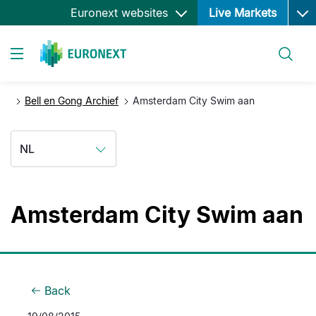
Ope
Overslaan
Euronext websites
Live Markets
en
naar
Zoeken
de
Toggle navigation
inhoud
gaan
Bell en Gong Archief
Amsterdam City Swim aan
NL
Amsterdam City Swim aan
Back