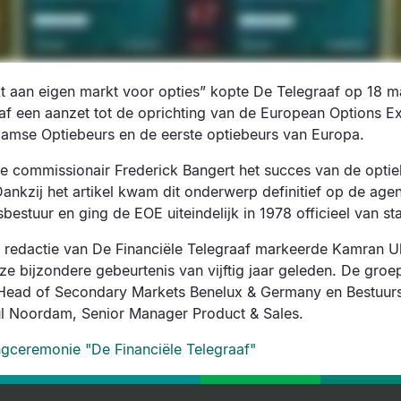
t aan eigen markt voor opties” kopte De Telegraaf op 18 m
eraf een aanzet tot de oprichting van de European Options 
amse Optiebeurs en de eerste optiebeurs van Europa.
mde commissionair Frederick Bangert het succes van de optie
ankzij het artikel kwam dit onderwerp definitief op de age
stuur en ging de EOE uiteindelijk in 1978 officieel van st
de redactie van De Financiële Telegraaf markeerde Kamran Ul
ze bijzondere gebeurtenis van vijftig jaar geleden. De gro
Head of Secondary Markets Benelux & Germany en Bestuurs
l Noordam, Senior Manager Product & Sales.
gceremonie "De Financiële Telegraaf"