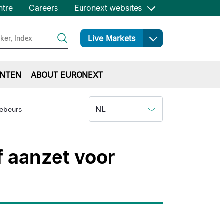
ntre
Careers
Euronext websites
Open
Live Markets
NTEN
ABOUT EURONEXT
NL
iebeurs
f aanzet voor