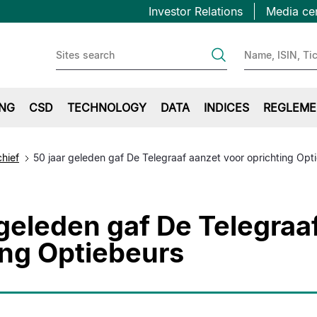
Topbar
Overslaan
Investor Relations
Media ce
en
first
naar
de
inhoud
gaan
ING
CSD
TECHNOLOGY
DATA
INDICES
REGLEME
chief
50 jaar geleden gaf De Telegraaf aanzet voor oprichting Opt
 geleden gaf De Telegraa
ing Optiebeurs