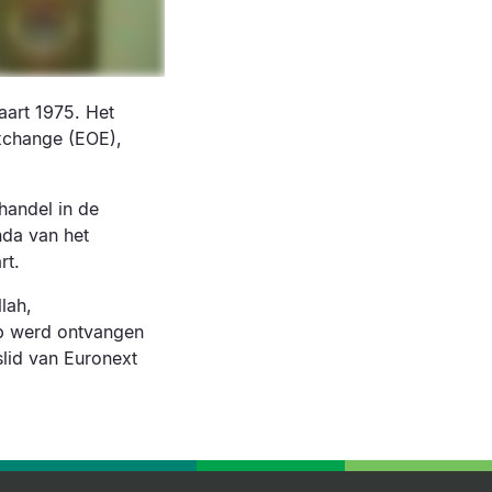
aart 1975. Het
Exchange (EOE),
handel in de
nda van het
art.
lah,
ep werd ontvangen
lid van Euronext