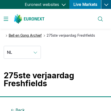
Ope
Overslaan
Euronext websites
Live Markets
en
naar
Zoeken
de
Toggle navigation
inhoud
gaan
Bell en Gong Archief
275ste verjaardag Freshfields
NL
275ste verjaardag
Freshfields
Back