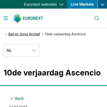
Ope
Overslaan
Euronext websites
Live Markets
en
naar
Zoeken
de
Toggle navigation
inhoud
gaan
Bell en Gong Archief
10de verjaardag Ascencio
NL
10de verjaardag Ascencio
Back