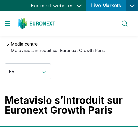
Ope
Aller
Euronext websites
Live Markets
au
contenu
Rechercher
principal
Toggle navigation
Media centre
Metavisio s’introduit sur Euronext Growth Paris
FR
Metavisio s’introduit sur
Euronext Growth Paris