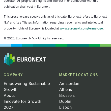
operator. All proprietary rights and interest in or connected with this
publication shall vest in Euronext.
This press release speaks only as of this date. Euronext refers to Euronext
N.V. and its affiliates. Information regarding trademarks and intellectual
property rights of Euronext is located at
www.euronext.com/terms-use
.
© 2026, Euronext N.V. - All rights reserved.
COMPANY
MARKET LOCATIONS
Empowering Sustainable
Amsterdam
Growth
Athens
About
Brussels
Innovate for Growth
Dublin
2027
Lisbon