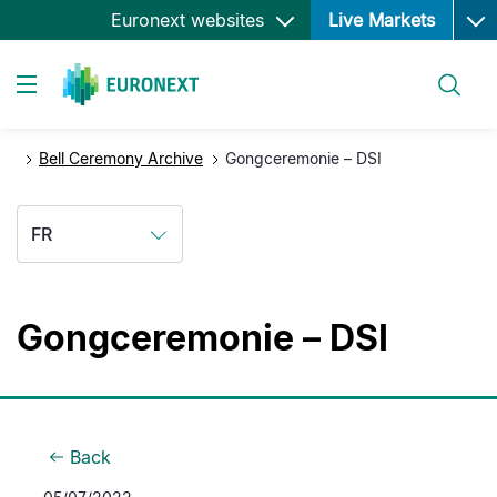
Ope
Aller
Euronext websites
Live Markets
au
contenu
Rechercher
principal
Toggle navigation
Bell Ceremony Archive
Gongceremonie – DSI
FR
Gongceremonie – DSI
Back